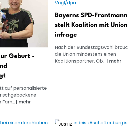
Bayerns SPD-Frontmann
stellt Koalition mit Union
infrage
Nach der Bundestagswahl brauc
die Union mindestens einen
ur Geburt -
Koalitionspartner. Ob...
|
mehr
und
gt
t auf personalisierte
frischgebackene
n Fam...
|
mehr
JUSTIZ