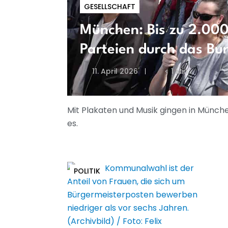
GESELLSCHAFT
München: Bis zu 2.000
Parteien durch das Bu
11. April 2026
< 1 Min
Mit Plakaten und Musik gingen in Münc
es.
POLITIK