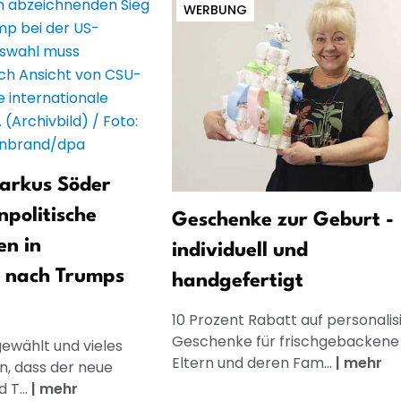
WERBUNG
arkus Söder
npolitische
Geschenke zur Geburt -
n in
individuell und
d nach Trumps
handgefertigt
10 Prozent Rabatt auf personalis
Geschenke für frischgebackene
ewählt und vieles
Eltern und deren Fam...
|
mehr
n, dass der neue
 T...
|
mehr