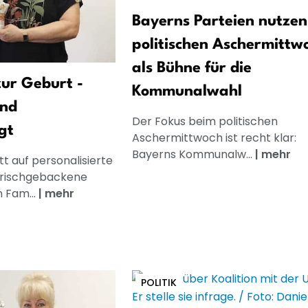
Bayerns Parteien nutzen
politischen Aschermittw
als Bühne für die
ur Geburt -
Kommunalwahl
und
Der Fokus beim politischen
gt
Aschermittwoch ist recht klar:
Bayerns Kommunalw...
|
mehr
t auf personalisierte
frischgebackene
n Fam...
|
mehr
POLITIK