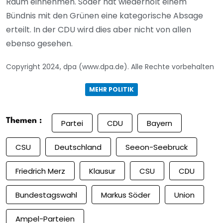
Raum einnehmen. Söder hat wiederholt einem
Bündnis mit den Grünen eine kategorische Absage
erteilt. In der CDU wird dies aber nicht von allen
ebenso gesehen.
Copyright 2024, dpa (www.dpa.de). Alle Rechte vorbehalten
MEHR POLITIK
Themen :
Partei
CDU
Bayern
CSU
Deutschland
Seeon-Seebruck
Friedrich Merz
Klausur
CSU
CDU
Bundestagswahl
Markus Söder
Union
Ampel-Parteien