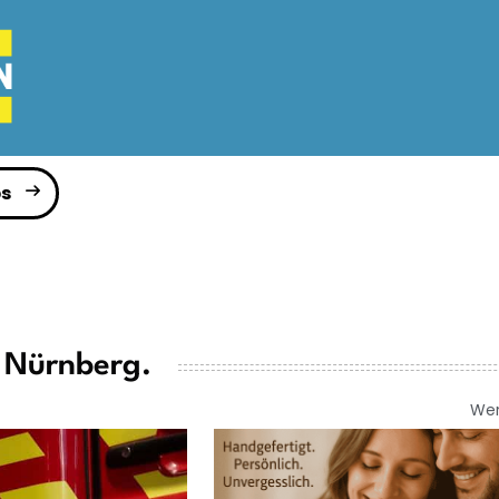
s
 Nürnberg.
We