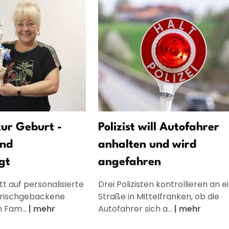
ur Geburt -
Polizist will Autofahrer
und
anhalten und wird
gt
angefahren
t auf personalisierte
Drei Polizisten kontrollieren an e
frischgebackene
Straße in Mittelfranken, ob die
n Fam...
|
mehr
Autofahrer sich a...
|
mehr