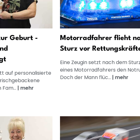
ur Geburt -
Motorradfahrer flieht n
und
Sturz vor Rettungskräft
gt
Eine Zeugin setzt nach dem Stur
eines Motorradfahrers den Notru
t auf personalisierte
Doch der Mann flüc...
|
mehr
frischgebackene
n Fam...
|
mehr