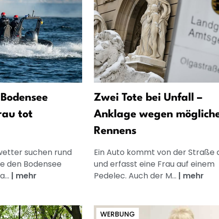
 Bodensee
Zwei Tote bei Unfall –
rau tot
Anklage wegen möglich
Rennens
etter suchen rund
Ein Auto kommt von der Straße 
te den Bodensee
und erfasst eine Frau auf einem
a...
|
mehr
Pedelec. Auch der M...
|
mehr
WERBUNG