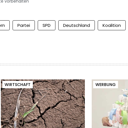
te vorbehalten
rn
Partei
SPD
Deutschland
Koalition
WIRTSCHAFT
WERBUNG