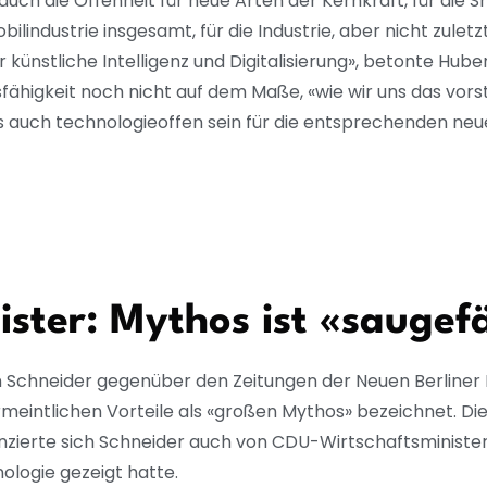
ch die Offenheit für neue Arten der Kernkraft, für die S
bilindustrie insgesamt, für die Industrie, aber nicht zulet
r künstliche Intelligenz und Digitalisierung», betonte Hube
ähigkeit noch nicht auf dem Maße, «wie wir uns das vorst
s auch technologieoffen sein für die entsprechenden neu
ter: Mythos ist «saugefä
 Schneider gegenüber den Zeitungen der Neuen Berliner R
eintlichen Vorteile als «großen Mythos» bezeichnet. Die 
zierte sich Schneider auch von CDU-Wirtschaftsministeri
ologie gezeigt hatte.