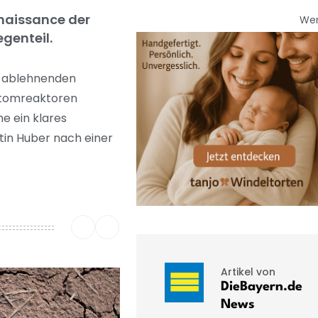
enaissance der
We
genteil.
en ablehnenden
Atomreaktoren
e ein klares
tin Huber nach einer
Artikel von
DieBayern.de
News