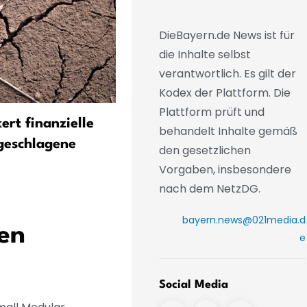
DieBayern.de News ist für
die Inhalte selbst
verantwortlich. Es gilt der
Kodex der Plattform. Die
Plattform prüft und
kert finanzielle
Pflanzenschutzwirkstoff in
behandelt Inhalte gemäß
geschlagene
Matcha-Tee nachgewiesen
den gesetzlichen
Vorgaben, insbesondere
nach dem NetzDG.
bayern.news@021media.d
hen
e
Social Media