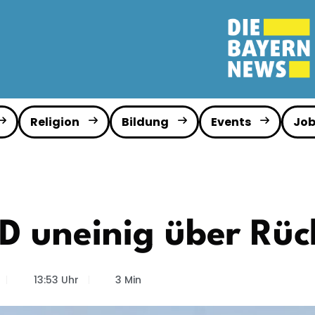
Religion
Bildung
Events
Job
D uneinig über Rüc
13:53 Uhr
3 Min