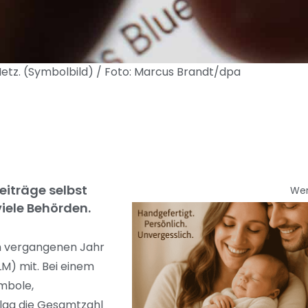
Netz. (Symbolbild) / Foto: Marcus Brandt/dpa
Beiträge selbst
We
viele Behörden.
Im vergangenen Jahr
LM) mit. Bei einem
ymbole,
lag die Gesamtzahl