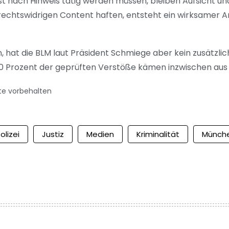
rst nach Hinweis tätig werden müssen, bleiben Aufsicht u
rechtswidrigen Content haften, entsteht ein wirksamer Anr
n, hat die BLM laut Präsident Schmiege aber kein zusätz
90 Prozent der geprüften Verstöße kämen inzwischen aus
te vorbehalten
olizei
Justiz
Medien
Kriminalität
Münch