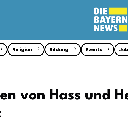
Religion
Bildung
Events
Job
n von Hass und He
t