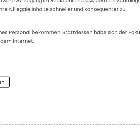
nd Strafverfolgung im Reaktionsmodus», betonte Schmiege
eiz, illegale Inhalte schneller und konsequenter zu
liches Personal bekommen. Stattdessen habe sich der Foku
 dem Internet.
en