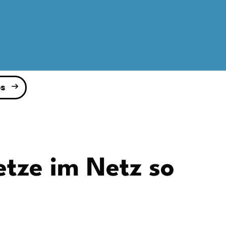
s
tze im Netz so