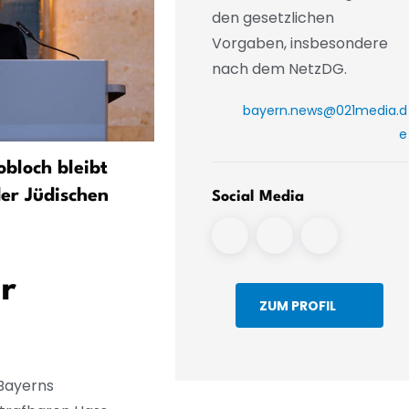
den gesetzlichen
Vorgaben, insbesondere
nach dem NetzDG.
bayern.news@021media.d
e
obloch bleibt
58.640 standesamtliche E
der Jüdischen
in Bayern 2025 – Zahl stab
Social Media
deutlich unter früheren J
ür
ZUM PROFIL
 Bayerns