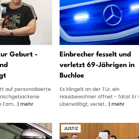
ur Geburt -
Einbrecher fesselt und
und
verletzt 69-Jährigen in
gt
Buchloe
t auf personalisierte
Es klingelt an der Tür, ein
frischgebackene
Hausbewohner öffnet - fatal: Er 
n Fam...
|
mehr
überwältigt, verlet...
|
mehr
JUSTIZ