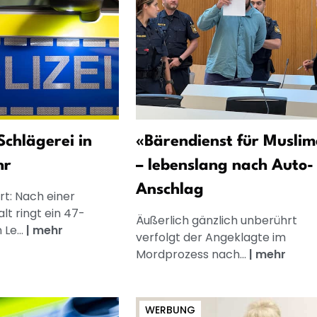
chlägerei in
«Bärendienst für Muslim
hr
– lebenslang nach Auto-
Anschlag
ert: Nach einer
alt ringt ein 47-
Äußerlich gänzlich unberührt
Le...
|
mehr
verfolgt der Angeklagte im
Mordprozess nach...
|
mehr
WERBUNG