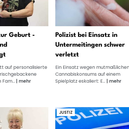
ur Geburt -
Polizist bei Einsatz in
und
Untermeitingen schwer
gt
verletzt
t auf personalisierte
Ein Einsatz wegen mutmaßliche
frischgebackene
Cannabiskonsums auf einem
n Fam...
|
mehr
Spielplatz eskaliert: E...
|
mehr
JUSTIZ