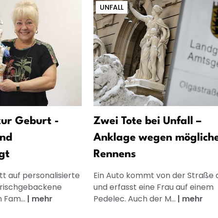
UNFALL
ur Geburt -
Zwei Tote bei Unfall –
und
Anklage wegen möglich
gt
Rennens
t auf personalisierte
Ein Auto kommt von der Straße 
frischgebackene
und erfasst eine Frau auf einem
n Fam...
|
mehr
Pedelec. Auch der M...
|
mehr