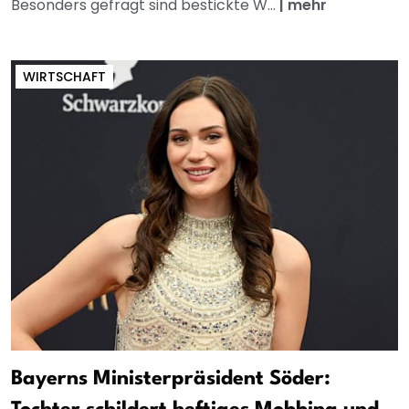
Besonders gefragt sind bestickte W...
|
mehr
WIRTSCHAFT
Bayerns Ministerpräsident Söder: