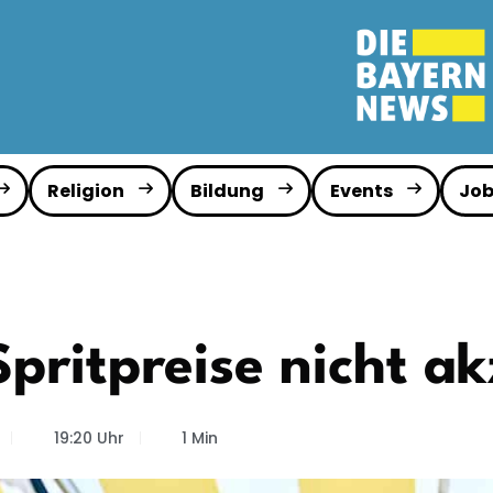
Religion
Bildung
Events
Job
pritpreise nicht a
19:20 Uhr
1 Min