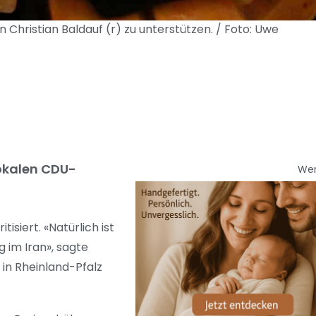
ristian Baldauf (r) zu unterstützen. / Foto: Uwe
lokalen CDU-
We
isiert. «Natürlich ist
 im Iran», sagte
 in Rheinland-Pfalz