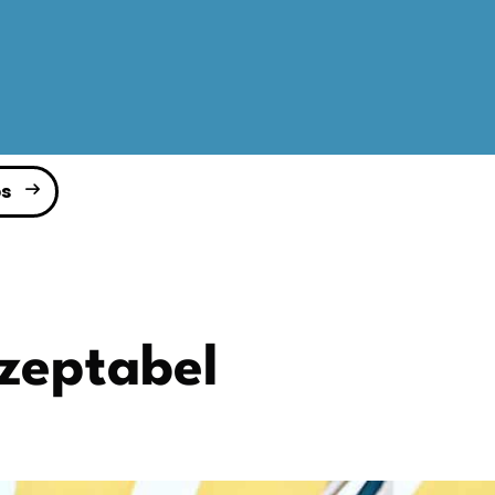
s
kzeptabel