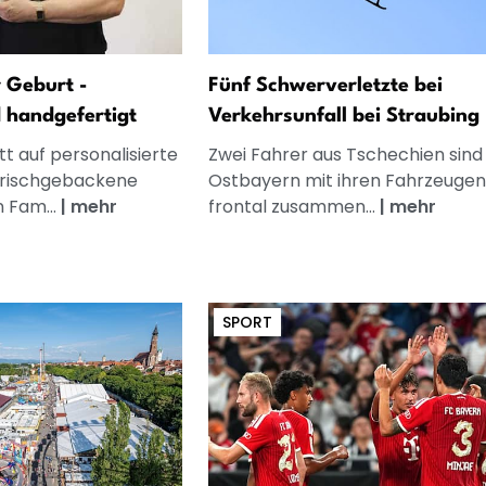
 Geburt -
Fünf Schwerverletzte bei
d handgefertigt
Verkehrsunfall bei Straubing
t auf personalisierte
Zwei Fahrer aus Tschechien sind 
frischgebackene
Ostbayern mit ihren Fahrzeugen
n Fam...
|
mehr
frontal zusammen...
|
mehr
SPORT