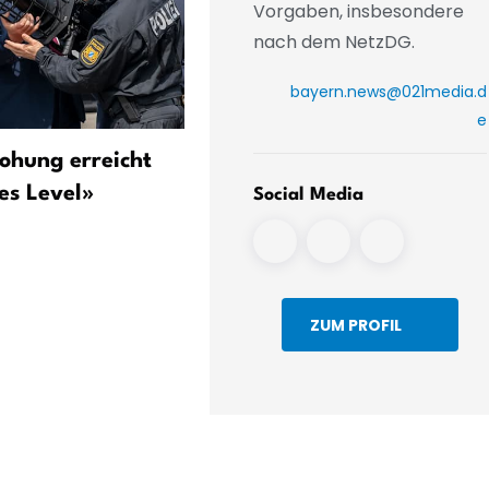
Vorgaben, insbesondere
nach dem NetzDG.
bayern.news@021media.d
e
ohung erreicht
München: Krause nach 100
es Level»
Tagen – Wohnraum, Sparp
Social Media
und Koalitionspoker
ZUM PROFIL