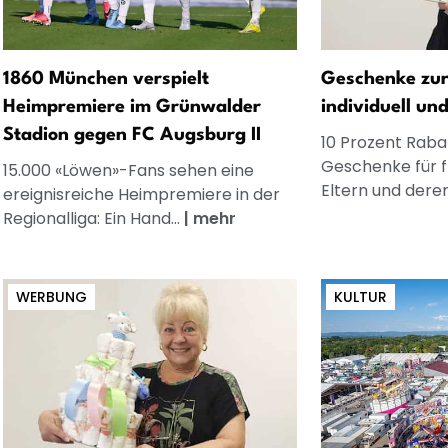
1860 München verspielt
Geschenke zur
Heimpremiere im Grünwalder
individuell un
Stadion gegen FC Augsburg II
10 Prozent Rabat
Geschenke für 
15.000 «Löwen»-Fans sehen eine
Eltern und dere
ereignisreiche Heimpremiere in der
Regionalliga: Ein Hand...
|
mehr
WERBUNG
KULTUR