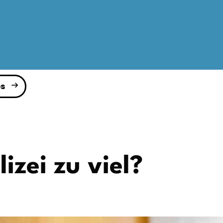
s
izei zu viel?