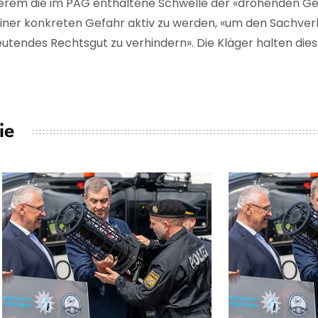
erem die im PAG enthaltene Schwelle der «drohenden Gefa
iner konkreten Gefahr aktiv zu werden, «um den Sachver
eutendes Rechtsgut zu verhindern». Die Kläger halten die
ie