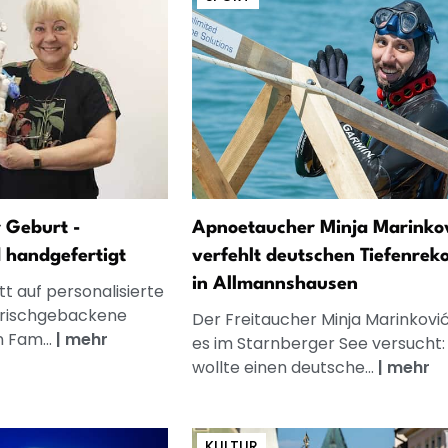
 Geburt -
Apnoetaucher Minja Marinko
d handgefertigt
verfehlt deutschen Tiefenrek
in Allmannshausen
t auf personalisierte
frischgebackene
Der Freitaucher Minja Marinkovi
n Fam...
|
mehr
es im Starnberger See versucht:
wollte einen deutsche...
|
mehr
KULTUR