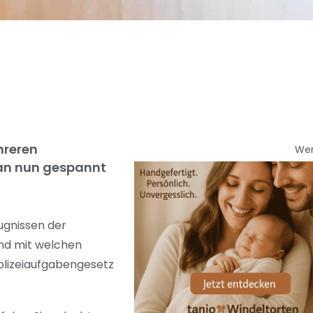
hreren
We
man nun gespannt
ugnissen der
und mit welchen
Polizeiaufgabengesetz