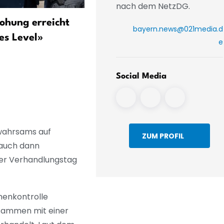
nach dem NetzDG.
ohung erreicht
München: Krause nach 100
bayern.news@021media.d
es Level»
Tagen – Wohnraum, Sparp
e
und Koalitionspoker
Social Media
ewahrsams auf
ZUM PROFIL
 auch dann
ter Verhandlungstag
menkontrolle
usammen mit einer