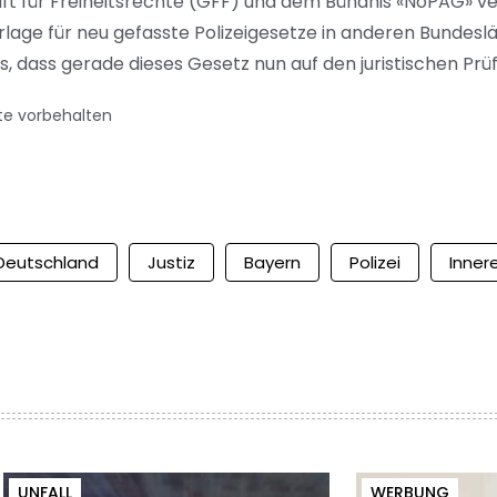
t für Freiheitsrechte (GFF) und dem Bündnis «NoPAG» ve
rlage für neu gefasste Polizeigesetze in anderen Bundesl
, dass gerade dieses Gesetz nun auf den juristischen Pr
te vorbehalten
Deutschland
Justiz
Bayern
Polizei
Inner
UNFALL
WERBUNG