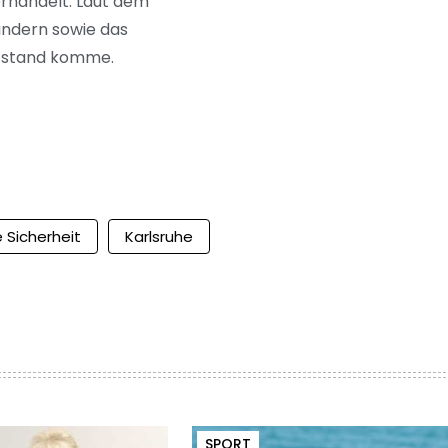
rhandelt. Laut dem
ändern sowie das
üfstand komme.
e Sicherheit
Karlsruhe
SPORT