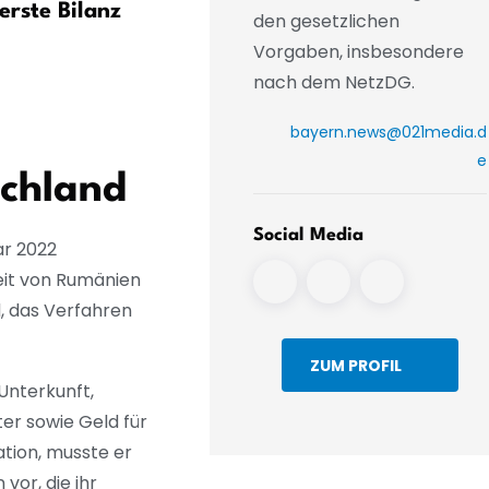
erste Bilanz
beobachtet AfD-
den gesetzlichen
Landtagsabgeordneten
Vorgaben, insbesondere
Benjamin Nolte
nach dem NetzDG.
bayern.news@021media.d
e
schland
Social Media
ar 2022
eit von Rumänien
d, das Verfahren
ZUM PROFIL
Unterkunft,
er sowie Geld für
tion, musste er
or, die ihr