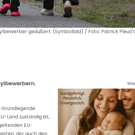
ylbewerber geäußert. (Symbolbild) / Foto: Patrick Pleul/
sylbewerbern.
We
. Grundlegende
U-Land zuständig ist,
 geltenden EU-
isten, der auch den