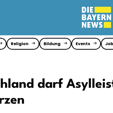
Religion
Bildung
Events
Job
hland darf Asylleis
ürzen