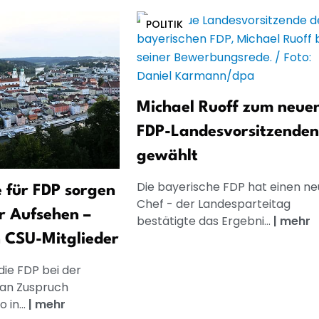
POLITIK
Michael Ruoff zum neue
FDP-Landesvorsitzenden
gewählt
Die bayerische FDP hat einen n
e für FDP sorgen
Chef - der Landesparteitag
ür Aufsehen –
bestätigte das Ergebni...
|
mehr
n CSU-Mitglieder
die FDP bei der
an Zuspruch
 in...
|
mehr