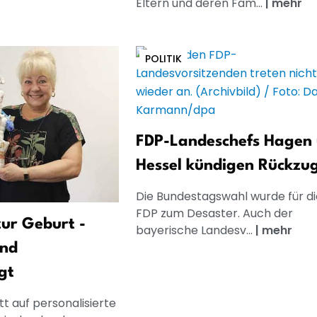
Eltern und deren Fam...
|
mehr
POLITIK
FDP-Landeschefs Hagen
Hessel kündigen Rückzu
Die Bundestagswahl wurde für di
FDP zum Desaster. Auch der
ur Geburt -
bayerische Landesv...
|
mehr
und
gt
t auf personalisierte