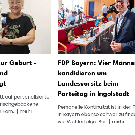
ur Geburt -
FDP Bayern: Vier Männe
und
kandidieren um
gt
Landesvorsitz beim
Parteitag in Ingolstadt
t auf personalisierte
frischgebackene
Personelle Kontinuität ist in der 
n Fam...
|
mehr
in Bayern ebenso schwer zu find
wie Wahlerfolge. Bei...
|
mehr