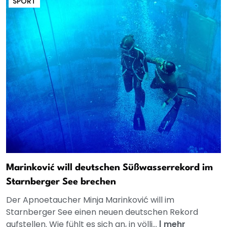
SPORT
Marinković will deutschen Süßwasserrekord im
Starnberger See brechen
Der Apnoetaucher Minja Marinković will im
Starnberger See einen neuen deutschen Rekord
aufstellen. Wie fühlt es sich an, in völli...
|
mehr