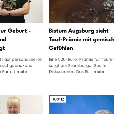
ur Geburt -
Bistum Augsburg sieht
und
Tauf-Prämie mit gemisc
gt
Gefühlen
t auf personalisierte
Eine 500-Euro-Prämie für Taufe
frischgebackene
sorgt am Starnberger See für
n Fam...
|
mehr
Diskussionen. Das Bi...
|
mehr
JUSTIZ