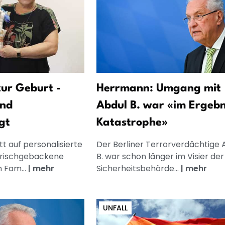
ur Geburt -
Herrmann: Umgang mit
und
Abdul B. war «im Ergebn
gt
Katastrophe»
t auf personalisierte
Der Berliner Terrorverdächtige 
frischgebackene
B. war schon länger im Visier der
n Fam...
|
mehr
Sicherheitsbehörde...
|
mehr
UNFALL