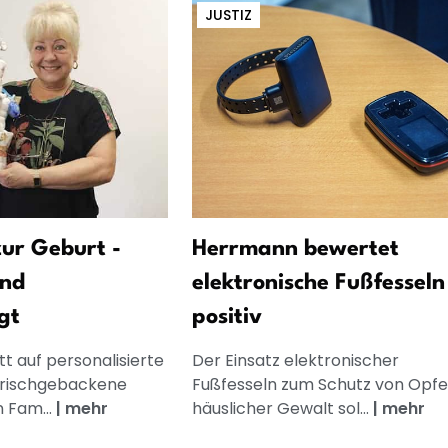
JUSTIZ
ur Geburt -
Herrmann bewertet
und
elektronische Fußfesseln
gt
positiv
t auf personalisierte
Der Einsatz elektronischer
frischgebackene
Fußfesseln zum Schutz von Opfe
n Fam...
|
mehr
häuslicher Gewalt sol...
|
mehr