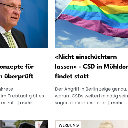
«Nicht einschüchtern
konzepte für
lassen» - CSD in Mühldor
n überprüft
findet statt
nkrete
Der Angriff in Berlin zeige genau,
im Freistaat gibt es
warum CSDs weiterhin nötig sein
r zuf...
|
mehr
sagen die Veranstalter.
|
mehr
WERBUNG