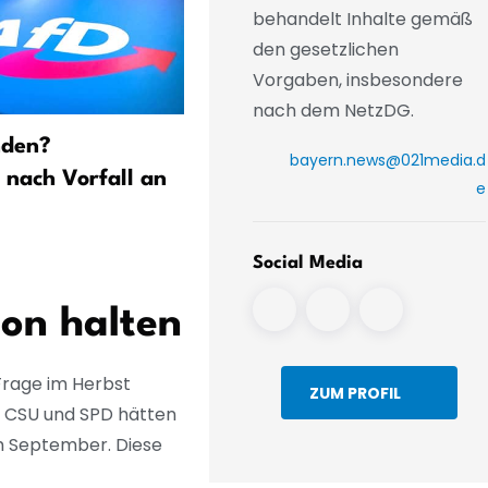
behandelt Inhalte gemäß
den gesetzlichen
Vorgaben, insbesondere
nach dem NetzDG.
nden?
Ermittlern gelingt Schlag
bayern.news@021media.d
 nach Vorfall an
gegen Schleuser
e
Social Media
ion halten
 Frage im Herbst
ZUM PROFIL
, CSU und SPD hätten
m September. Diese