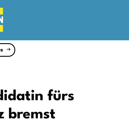
s
didatin fürs
z bremst