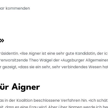
anuar kommenden
»
entin. «Ilse Aigner ist eine sehr gute Kandidatin, der ic
renvorsitzende Theo Waigel der «Augsburger Allgemeinen
ezeigt, «dass sie ein sehr, sehr verbindendes Wesen ha
ür Aigner
s in der Koalition beschlossene Verfahren hin. «Ich schä
r Zeit, dass es eine Frau wird. Aber über Namen werde ich h