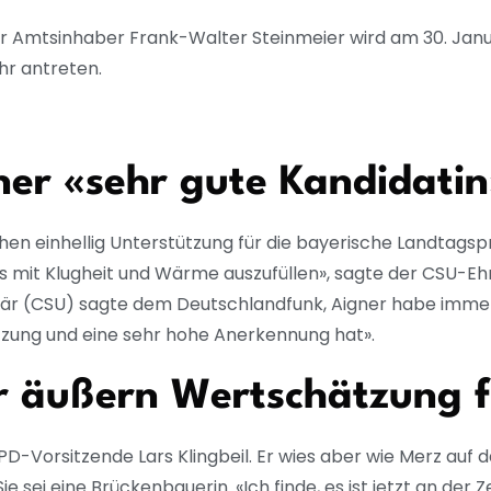
 für Amtsinhaber Frank-Walter Steinmeier wird am 30. J
hr antreten.
ner «sehr gute Kandidatin
einhellig Unterstützung für die bayerische Landtagspräsid
 mit Klugheit und Wärme auszufüllen», sagte der CSU-Eh
r (CSU) sagte dem Deutschlandfunk, Aigner habe immer g
tzung und eine sehr hohe Anerkennung hat».
er äußern Wertschätzung f
-Vorsitzende Lars Klingbeil. Er wies aber wie Merz auf da
 Sie sei eine Brückenbauerin. «Ich finde, es ist jetzt an de