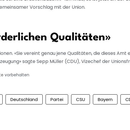
 gemeinsamer Vorschlag mit der Union.
rderlichen Qualitäten»
n. «Sie vereint genau jene Qualitäten, die dieses Amt erfo
rzeugung» sagte Sepp Müller (CDU), Vizechef der Unionsf
te vorbehalten
Deutschland
Partei
CSU
Bayern
C