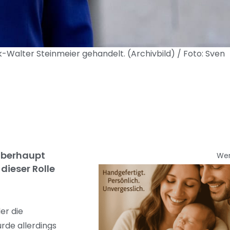
k-Walter Steinmeier gehandelt. (Archivbild) / Foto: Sven
soberhaupt
We
dieser Rolle
er die
rde allerdings