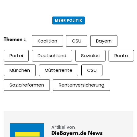
MEHR POLITIK
Themen :
Koalition
CSU
Bayern
Partei
Deutschland
Soziales
Rente
München
Mütterrente
CSU
Sozialreformen
Rentenversicherung
Artikel von
DieBayern.de News