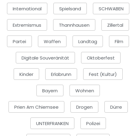
International
Spielsand
SCHWABEN
Extremismus
Thannhausen
Zillertal
Partei
Waffen
Landtag
Film
Digitale Souveränität
Oktoberfest
Kinder
Erlabrunn
Fest (Kultur)
Bayern
Wohnen
Prien Am Chiemsee
Drogen
Dürre
UNTERFRANKEN
Polizei