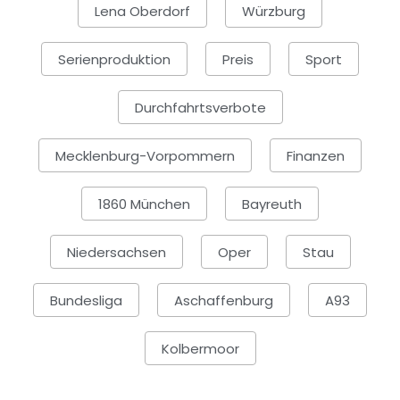
Lena Oberdorf
Würzburg
Serienproduktion
Preis
Sport
Durchfahrtsverbote
Mecklenburg-Vorpommern
Finanzen
1860 München
Bayreuth
Niedersachsen
Oper
Stau
Bundesliga
Aschaffenburg
A93
Kolbermoor