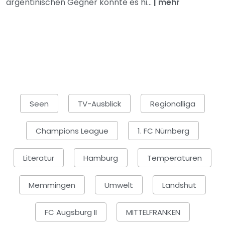
argentinischen Gegner könnte es hi...
|
mehr
Seen
TV-Ausblick
Regionalliga
Champions League
1. FC Nürnberg
Literatur
Hamburg
Temperaturen
Memmingen
Umwelt
Landshut
FC Augsburg II
MITTELFRANKEN