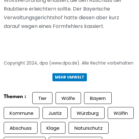
Wolfsverordnung erlassen, die den Abschuss der
Raubtiere erleichtern sollte. Der Bayerische
Verwaltungsgerichtshof hatte diesen aber kurz
darauf wegen eines Formfehlers kassiert.
Copyright 2024, dpa (www.dpa.de). Alle Rechte vorbehalten
MEHR UMWELT
Themen :
Tier
Wölfe
Bayern
Kommune
Justiz
Würzburg
Wölfin
Abschuss
Klage
Naturschutz