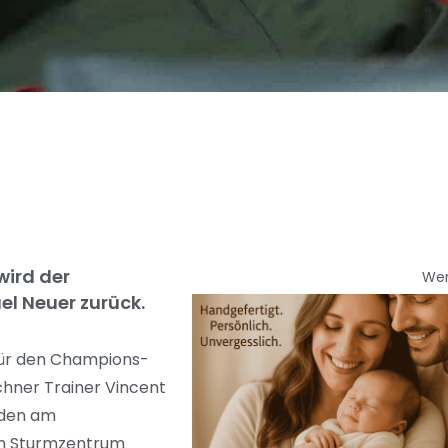
wird der
We
l Neuer zurück.
für den Champions-
chner Trainer Vincent
 den am
im Sturmzentrum