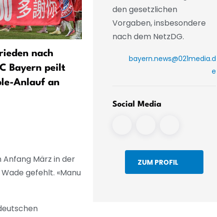
den gesetzlichen
Vorgaben, insbesondere
nach dem NetzDG.
rieden nach
1860 München: Heimpremi
bayern.news@021media.d
C Bayern peilt
im Grünwalder Stadion en
e
ple-Anlauf an
2:2 gegen FC Augsburg II 
Fans stützen Team
Social Media
m Anfang März in der
ZUM PROFIL
n Wade gefehlt. «Manu
 deutschen