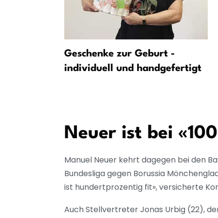
Testspiel
Geschenke zur Geburt -
 beim
individuell und handgefertigt
Neuer ist bei «10
Manuel Neuer kehrt dagegen bei den Bay
Bundesliga gegen Borussia Mönchengladba
ist hundertprozentig fit», versicherte K
Auch Stellvertreter Jonas Urbig (22), d