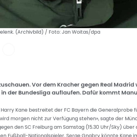
lenk. (Archivbild) / Foto: Jan Woitas/dpa
zuschauen. Vor dem Kracher gegen Real Madrid 
in der Bundesliga auflaufen. Dafür kommt Manue
arry Kane bestreitet der FC Bayern die Generalprobe 
wird morgen nicht zur Verfügung stehen», sagte der Mün
gegen den SC Freiburg am Samstag (15.30 Uhr/Sky) über
hen Fußball-Nationalspieler. Serge Gnabry könnte Kane 