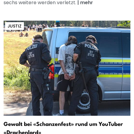
sechs weitere werden verletzt.
|
mehr
JUSTIZ
Gewalt bei «Schanzenfest» rund um YouTuber
«Drachenlord»