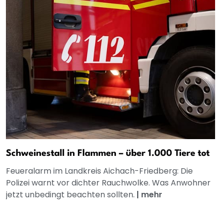
Schweinestall in Flammen – über 1.000 Tiere tot
Feueralarm im Landkreis Aichach-Friedberg: Die
Polizei warnt vor dichter Rauchwolke. Was Anwohner
jetzt unbedingt beachten sollten.
|
mehr