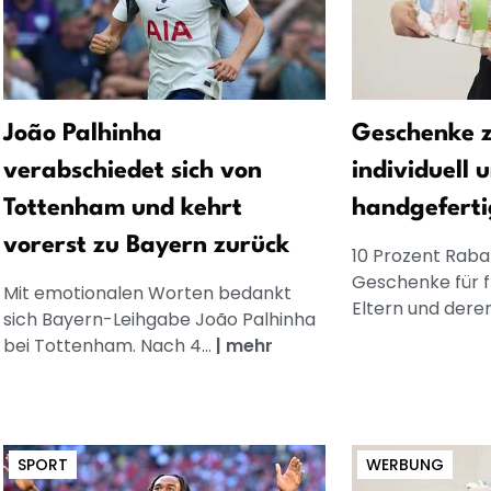
João Palhinha
Geschenke z
verabschiedet sich von
individuell 
Tottenham und kehrt
handgeferti
vorerst zu Bayern zurück
10 Prozent Rabat
Geschenke für 
Mit emotionalen Worten bedankt
Eltern und dere
sich Bayern-Leihgabe João Palhinha
bei Tottenham. Nach 4...
|
mehr
SPORT
WERBUNG