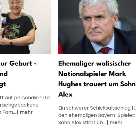
ur Geburt -
Ehemaliger walisischer
und
Nationalspieler Mark
gt
Hughes trauert um Sohn
Alex
t auf personalisierte
frischgebackene
Ein schwerer Schicksalsschlag fü
n Fam...
|
mehr
den ehemaligen Bayern-Spieler: 
Sohn Alex stirbt üb...
|
mehr