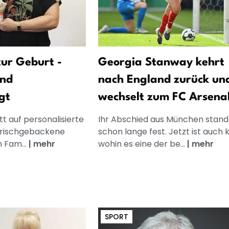
ur Geburt -
Georgia Stanway kehrt
und
nach England zurück un
gt
wechselt zum FC Arsena
t auf personalisierte
Ihr Abschied aus München stand
frischgebackene
schon lange fest. Jetzt ist auch k
n Fam...
|
mehr
wohin es eine der be...
|
mehr
SPORT