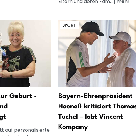
Eltern und deren Fam...
|
mehr
SPORT
ur Geburt -
Bayern-Ehrenpräsident
und
Hoeneß kritisiert Thoma
gt
Tuchel – lobt Vincent
Kompany
t auf personalisierte