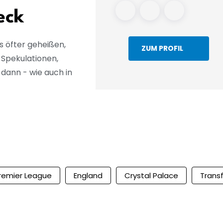
eck
s öfter geheißen,
ZUM PROFIL
 Spekulationen,
dann - wie auch in
remier League
England
Crystal Palace
Trans