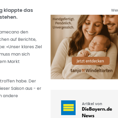
g klappte das
We
tstehen.
Upamecano den
hen auf Berichte,
: «Unser klares Ziel
n muss man sich
 dem Markt
troffen habe. Der
ieser Saison aus - er
ch andere
Artikel von
DieBayern.de
News