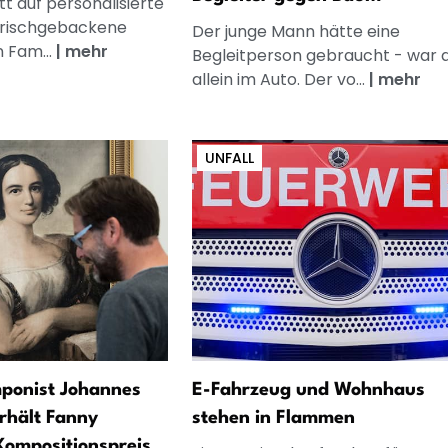
t auf personalisierte
frischgebackene
Der junge Mann hätte eine
n Fam...
|
mehr
Begleitperson gebraucht - war 
allein im Auto. Der vo...
|
mehr
UNFALL
ponist Johannes
E-Fahrzeug und Wohnhaus
rhält Fanny
stehen in Flammen
ompositionspreis