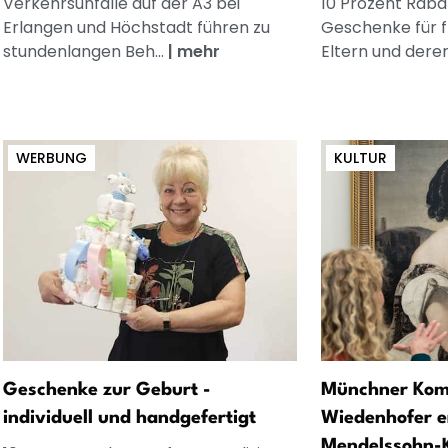
Verkehrsunfälle auf der A3 bei
10 Prozent Rabat
Erlangen und Höchstadt führen zu
Geschenke für 
stundenlangen Beh...
|
mehr
Eltern und dere
WERBUNG
KULTUR
Geschenke zur Geburt -
Münchner Kom
individuell und handgefertigt
Wiedenhofer e
Mendelssohn-K