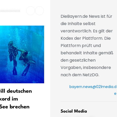
DieBayern.de News ist für
die Inhalte selbst
verantwortlich. Es gilt der
Kodex der Plattform. Die
Plattform prüft und
behandelt Inhalte gemäß
den gesetzlichen
Vorgaben, insbesondere
nach dem NetzDG.
bayern.news@021media.d
ill deutschen
Bayern blickt schon auf
e
kord im
Supercup - «Messer zwisc
See brechen
Zähnen»
Social Media