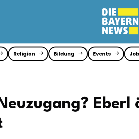
Religion
Bildung
Events
Job
Neuzugang? Eberl ä
t