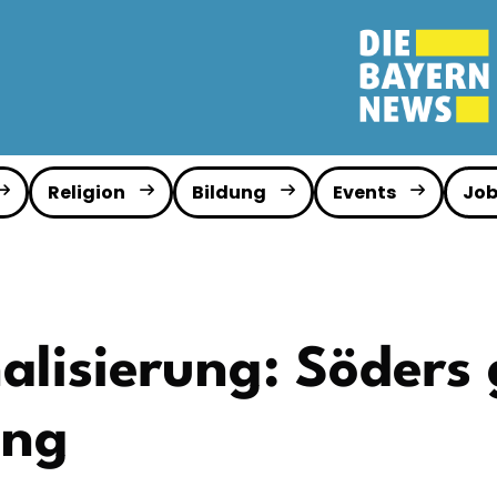
Religion
Bildung
Events
Job
alisierung: Söders 
ung