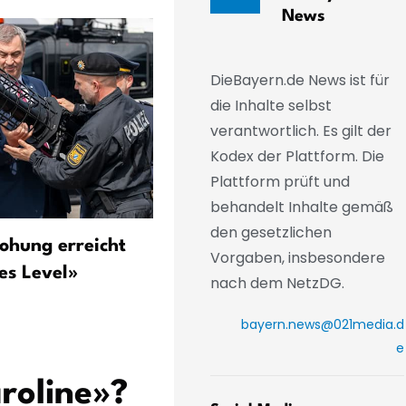
News
DieBayern.de News ist für
die Inhalte selbst
verantwortlich. Es gilt der
Kodex der Plattform. Die
Plattform prüft und
behandelt Inhalte gemäß
den gesetzlichen
ohung erreicht
München: Krause nach 100
Vorgaben, insbesondere
es Level»
Tagen – Wohnraum, Sparp
nach dem NetzDG.
und Koalitionspoker
bayern.news@021media.d
e
roline»?