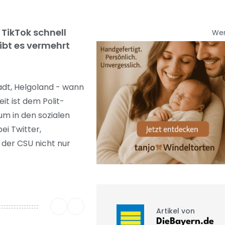
TikTok schnell
We
ibt es vermehrt
tadt, Helgoland - wann
t ist dem Polit-
um in den sozialen
ei Twitter,
 der CSU nicht nur
Artikel von
DieBayern.de