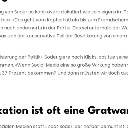
ag von Söder so kontrovers diskutiert wie sein eigens im T
ne». «Das geht vom Kopfschütteln bis zum Fremdschäme
 auch andernorts in der Partei. Das sei unterhalb der W
 was sich der konservative Teil der Bevölkerung von eine
isierung der Politik». Söder giere nach Klicks, das tue sei
mmen. «Wenn Social Media eine so große Wirkung haben 
ut 37 Prozent bekommen? Und dann müssten wir doch au
ation ist oft eine Grat
ialen Medien statt», sagt Söder, der hörbar bemüht ist,