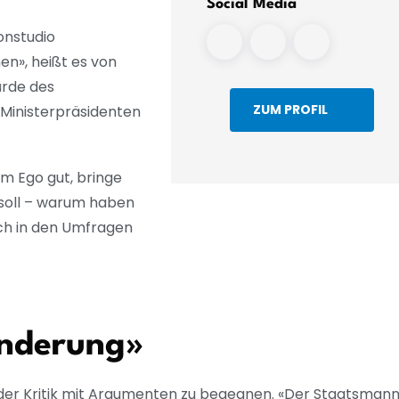
Social Media
onstudio
n», heißt es von
ürde des
ZUM PROFIL
m Ministerpräsidenten
nem Ego gut, bringe
soll – warum haben
ch in den Umfragen
wanderung»
 der Kritik mit Argumenten zu begegnen. «Der Staatsmann 