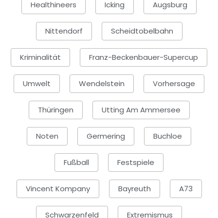
Healthineers
Icking
Augsburg
Nittendorf
Scheidtobelbahn
Kriminalität
Franz-Beckenbauer-Supercup
Umwelt
Wendelstein
Vorhersage
Thüringen
Utting Am Ammersee
Noten
Germering
Buchloe
Fußball
Festspiele
Vincent Kompany
Bayreuth
A73
Schwarzenfeld
Extremismus