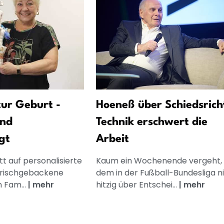
ur Geburt -
Hoeneß über Schiedsrich
und
Technik erschwert die
gt
Arbeit
t auf personalisierte
Kaum ein Wochenende vergeht,
frischgebackene
dem in der Fußball-Bundesliga n
n Fam...
|
mehr
hitzig über Entschei...
|
mehr