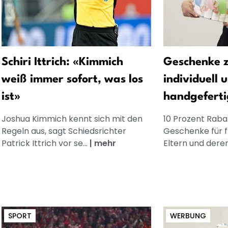
Schiri Ittrich: «Kimmich
Geschenke z
weiß immer sofort, was los
individuell 
ist»
handgeferti
Joshua Kimmich kennt sich mit den
10 Prozent Rabat
Regeln aus, sagt Schiedsrichter
Geschenke für 
Patrick Ittrich vor se...
|
mehr
Eltern und dere
SPORT
WERBUNG