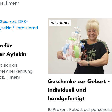
H...
|
mehr
WERBUNG
n für
ter Aytekin
t sich als
viel Anerkennung
 k...
|
mehr
Geschenke zur Geburt -
individuell und
handgefertigt
10 Prozent Rabatt auf personalis