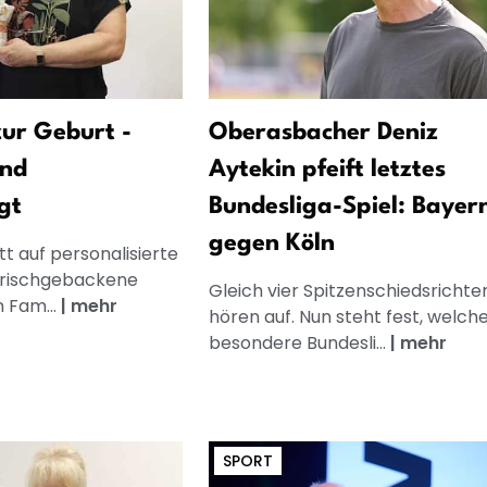
ur Geburt -
Oberasbacher Deniz
und
Aytekin pfeift letztes
gt
Bundesliga-Spiel: Bayer
gegen Köln
t auf personalisierte
frischgebackene
Gleich vier Spitzenschiedsrichte
n Fam...
|
mehr
hören auf. Nun steht fest, welch
besondere Bundesli...
|
mehr
SPORT