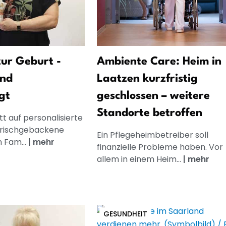
ur Geburt -
Ambiente Care: Heim in
und
Laatzen kurzfristig
gt
geschlossen – weitere
Standorte betroffen
t auf personalisierte
frischgebackene
Ein Pflegeheimbetreiber soll
n Fam...
|
mehr
finanzielle Probleme haben. Vor
allem in einem Heim...
|
mehr
GESUNDHEIT