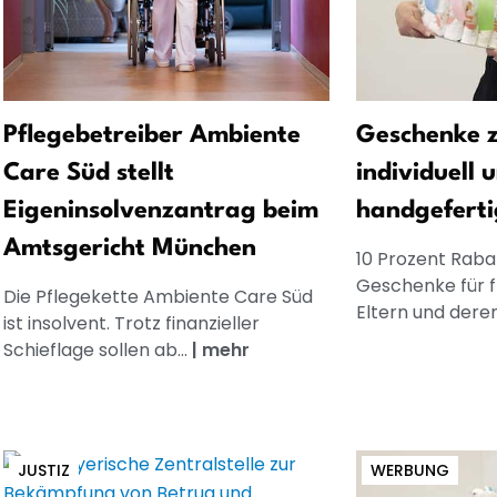
Pflegebetreiber Ambiente
Geschenke z
Care Süd stellt
individuell 
Eigeninsolvenzantrag beim
handgeferti
Amtsgericht München
10 Prozent Rabat
Geschenke für 
Die Pflegekette Ambiente Care Süd
Eltern und dere
ist insolvent. Trotz finanzieller
Schieflage sollen ab...
|
mehr
JUSTIZ
WERBUNG