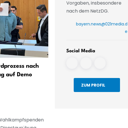
Vorgaben, insbesondere
nach dem NetzDG.
bayern.news@021media.d
e
Social Media
rdprozess nach
Zwei Tote in Augsburg –
ag auf Demo
Verdächtiger in U-Haft
ZUM PROFIL
h Wahlkampfspenden
e Dienstausübung