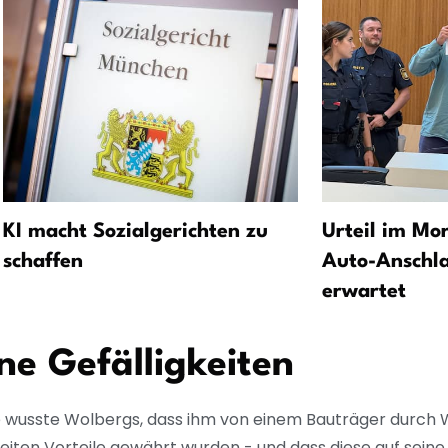
KI macht Sozialgerichten zu
Urteil im Mo
schaffen
Auto-Anschl
erwartet
ne Gefälligkeiten
 wusste Wolbergs, dass ihm von einem Bauträger durc
eiten Vorteile gewährt wurden - und dass diese auf sein