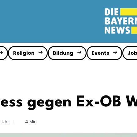
Religion
Bildung
Events
Job
ozess gegen Ex-OB 
4 Uhr
4 Min