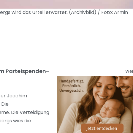
wird das Urteil erwartet. (Archivbild) / Foto: Armin
 im Parteispenden-
We
ter Joachim
 Die
ahme. Die Verteidigung
bergs wies die