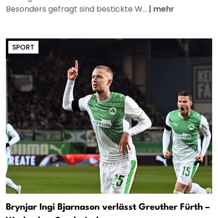
Besonders gefragt sind bestickte W...
|
mehr
SPORT
Brynjar Ingi Bjarnason verlässt Greuther Fürth –