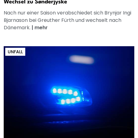
Wechsel zu Sønderjyske
Nach nur einer Saison verabschiedet sich Brynjar Ingi
Bjarnason bei Greuther Fürth und wechselt nach
Dänemark.
|
mehr
UNFALL