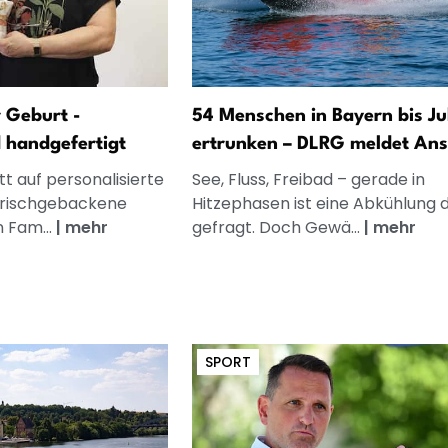
 Geburt -
54 Menschen in Bayern bis Jul
d handgefertigt
ertrunken – DLRG meldet Ans
t auf personalisierte
See, Fluss, Freibad – gerade in
frischgebackene
Hitzephasen ist eine Abkühlung 
n Fam...
|
mehr
gefragt. Doch Gewä...
|
mehr
SPORT