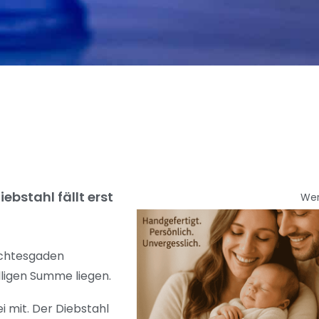
bstahl fällt erst
We
rchtesgaden
lligen Summe liegen.
i mit. Der Diebstahl