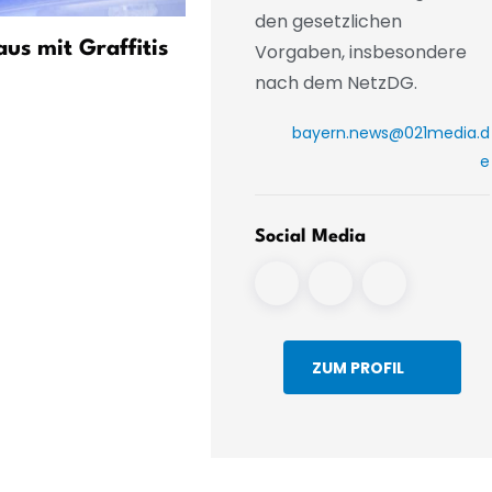
den gesetzlichen
us mit Graffitis
Polizist bei Einsatz in
Vorgaben, insbesondere
nach dem NetzDG.
Untermeitingen schwer
verletzt
bayern.news@021media.d
e
Social Media
ZUM PROFIL