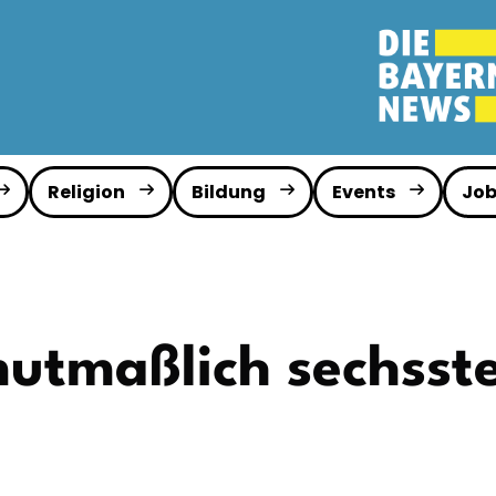
Religion
Bildung
Events
Job
mutmaßlich sechsst