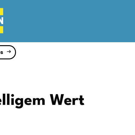
s
elligem Wert