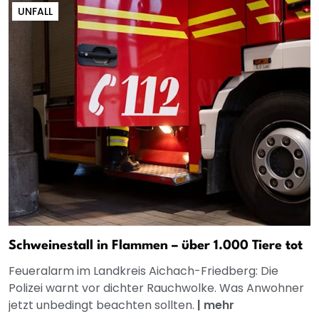
UNFALL
Schweinestall in Flammen – über 1.000 Tiere tot
Feueralarm im Landkreis Aichach-Friedberg: Die
Polizei warnt vor dichter Rauchwolke. Was Anwohner
jetzt unbedingt beachten sollten.
|
mehr