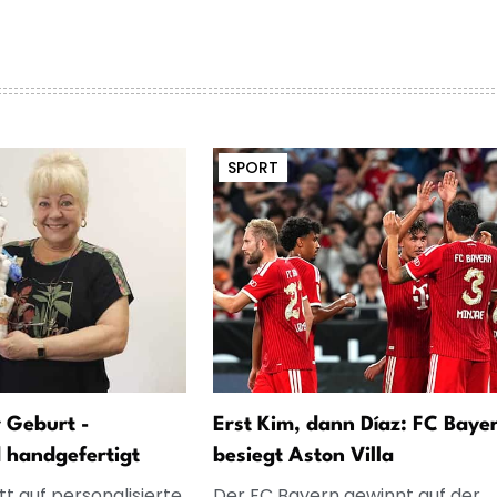
SPORT
 Geburt -
Erst Kim, dann Díaz: FC Baye
d handgefertigt
besiegt Aston Villa
t auf personalisierte
Der FC Bayern gewinnt auf der