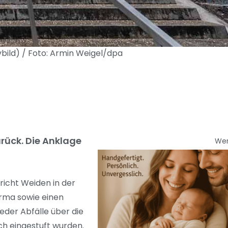
vbild) / Foto: Armin Weigel/dpa
rück. Die Anklage
We
richt Weiden in der
irma sowie einen
eder Abfälle über die
ch eingestuft wurden.