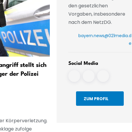
den gesetzlichen
Vorgaben, insbesondere
nach dem NetzDG.
bayern.news@021media.d
e
Social Media
griff stellt sich
Schleuser bringen Asiatin
er der Polizei
zur Prostitution nach Baye
ZUM PROFIL
er Körperverletzung.
nklage zufolge