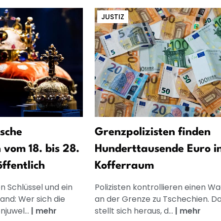
JUSTIZ
sche
Grenzpolizisten finden
 vom 18. bis 28.
Hunderttausende Euro i
ffentlich
Kofferraum
n Schlüssel und ein
Polizisten kontrollieren einen W
and: Wer sich die
an der Grenze zu Tschechien. D
juwel...
|
mehr
stellt sich heraus, d...
|
mehr