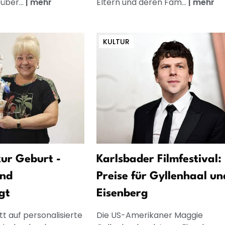
über...
|
mehr
Eltern und deren Fam...
|
mehr
KULTUR
ur Geburt -
Karlsbader Filmfestival:
und
Preise für Gyllenhaal un
gt
Eisenberg
t auf personalisierte
Die US-Amerikaner Maggie