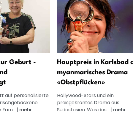
ur Geburt -
Hauptpreis in Karlsbad 
und
myanmarisches Drama
gt
«Obstpflücken»
t auf personalisierte
Hollywood-Stars und ein
frischgebackene
preisgekröntes Drama aus
n Fam...
|
mehr
Südostasien: Was das...
|
mehr