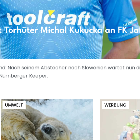
t Torhüter Michal Kukucka an FK Ja
land: Nach seinem Abstecher nach Slowenien wartet nun d
 Nürnberger Keeper.
UMWELT
WERBUNG