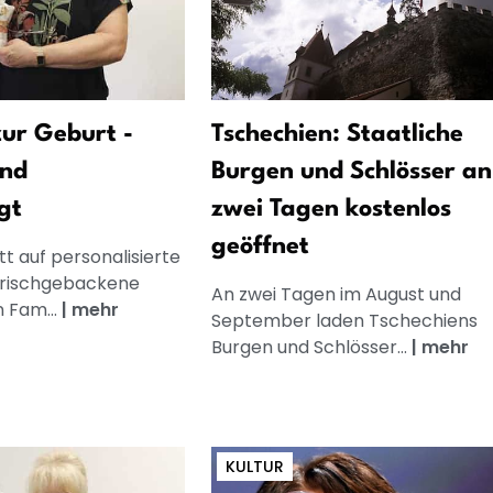
ur Geburt -
Tschechien: Staatliche
und
Burgen und Schlösser an
gt
zwei Tagen kostenlos
geöffnet
t auf personalisierte
frischgebackene
An zwei Tagen im August und
n Fam...
|
mehr
September laden Tschechiens
Burgen und Schlösser...
|
mehr
KULTUR