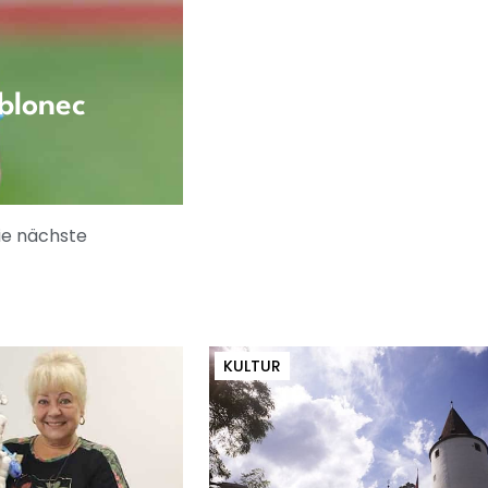
blonec
ie nächste
KULTUR