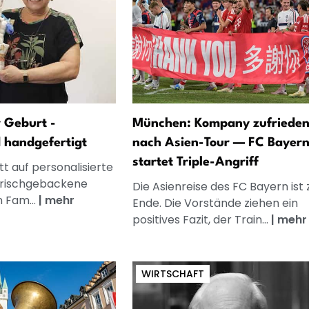
 Geburt -
München: Kompany zufriede
d handgefertigt
nach Asien-Tour — FC Bayer
startet Triple-Angriff
t auf personalisierte
frischgebackene
Die Asienreise des FC Bayern ist 
n Fam...
|
mehr
Ende. Die Vorstände ziehen ein
positives Fazit, der Train...
|
mehr
WIRTSCHAFT