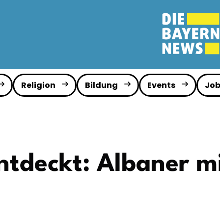
Religion
Bildung
Events
Job
ntdeckt: Albaner m