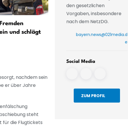
den gesetzlichen
Vorgaben, insbesondere
nach dem NetzDG.
 Fremden
Gewalt bei «Schanzenfest
ein und schlägt
rund um YouTuber
bayern.news@021media.d
«Drachenlord»
e
Social Media
esorgt, nachdem sein
be er über Jahre
ZUM PROFIL
denfälschung
Abschiebung steht
 für die Flugtickets