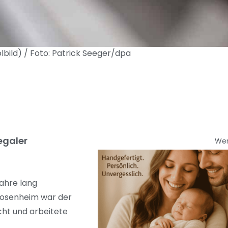
lbild) / Foto: Patrick Seeger/dpa
egaler
We
ahre lang
 Rosenheim war der
cht und arbeitete