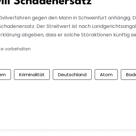
ill Schadenersatz
Zivilverfahren gegen den Mann in Schweinfurt anhängig. 
 Schadenersatz. Der Streitwert ist nach Landgerichtsanga
ärung abgeben, dass er solche Störaktionen künftig sein l
te vorbehalten
ern
Kriminalität
Deutschland
Atom
Bad