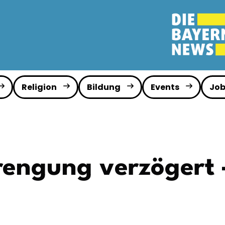
Religion
Bildung
Events
Job
ngung verzögert – 