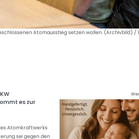
eschlossenen Atomausstieg setzen wollen. (Archivbild) / 
 AKW
We
 kommt es zur
 des Atomkraftwerks
lkerung sei gegen den