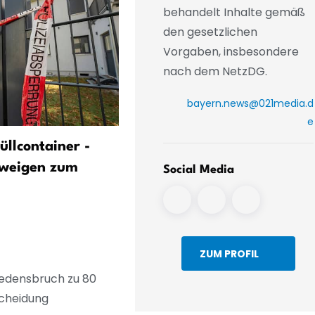
behandelt Inhalte gemäß
den gesetzlichen
Vorgaben, insbesondere
nach dem NetzDG.
bayern.news@021media.d
e
üllcontainer -
Schüsse in der Nacht: Poliz
hweigen zum
fasst 32-Jährigen
Social Media
ZUM PROFIL
edensbruch zu 80
scheidung