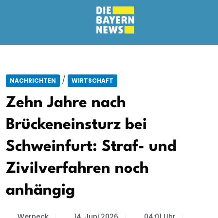
/
NACHRICHTEN
WIRTSCHAFT
Zehn Jahre nach
Brückeneinsturz bei
Schweinfurt: Straf- und
Zivilverfahren noch
anhängig
Werneck
14. Juni 2026
04:01 Uhr