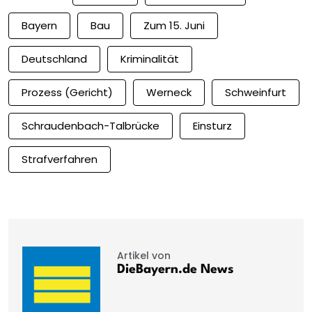
Bayern
Bau
Zum 15. Juni
Deutschland
Kriminalität
Prozess (Gericht)
Werneck
Schweinfurt
Schraudenbach-Talbrücke
Einsturz
Strafverfahren
Artikel von
DieBayern.de News