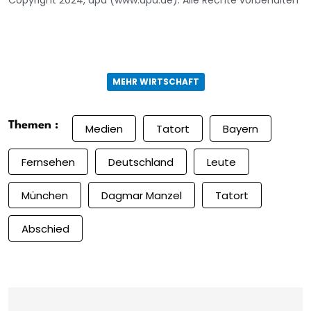
Copyright 2024, dpa (www.dpa.de). Alle Rechte vorbehalten
MEHR WIRTSCHAFT
Themen :
Medien
Tatort
Bayern
Fernsehen
Deutschland
Leute
München
Dagmar Manzel
Tatort
Abschied