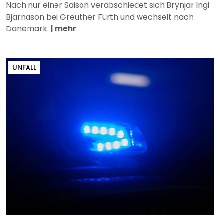
Nach nur einer Saison verabschiedet sich Brynjar Ingi
Bjarnason bei Greuther Fürth und wechselt nach
Dänemark.
|
mehr
UNFALL