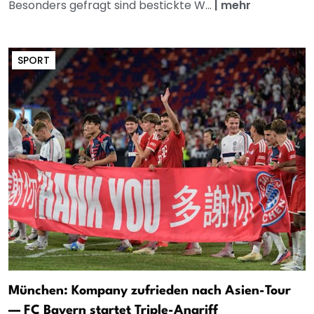
Besonders gefragt sind bestickte W...
|
mehr
SPORT
München: Kompany zufrieden nach Asien-Tour
— FC Bayern startet Triple-Angriff