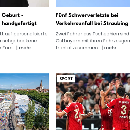
 Geburt -
Fünf Schwerverletzte bei
d handgefertigt
Verkehrsunfall bei Straubing
t auf personalisierte
Zwei Fahrer aus Tschechien sind 
frischgebackene
Ostbayern mit ihren Fahrzeugen
n Fam...
|
mehr
frontal zusammen...
|
mehr
SPORT