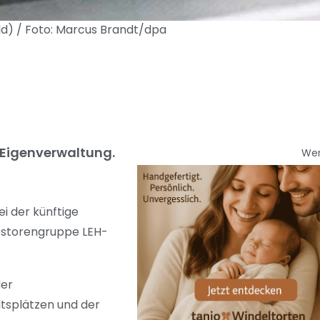
ld) / Foto: Marcus Brandt/dpa
n Eigenverwaltung.
We
i der künftige
vestorengruppe LEH-
der
itsplätzen und der