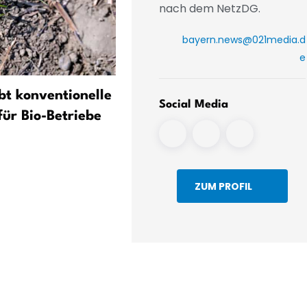
nach dem NetzDG.
bayern.news@021media.d
e
bt konventionelle
Freistaat lockert finanziell
Social Media
für Bio-Betriebe
Zügel für angeschlagene
Bauern
ZUM PROFIL