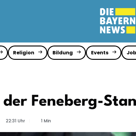
Religion
Bildung
Events
Job
il der Feneberg-St
22:31 Uhr
1 Min