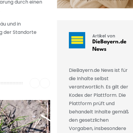
barung durch einen
.
äu und in
ng der Standorte
Artikel von
DieBayern.de
News
DieBayern.de News ist für
die Inhalte selbst
verantwortlich. Es gilt der
Kodex der Plattform. Die
Plattform prüft und
behandelt Inhalte gemäß
den gesetzlichen
Vorgaben, insbesondere