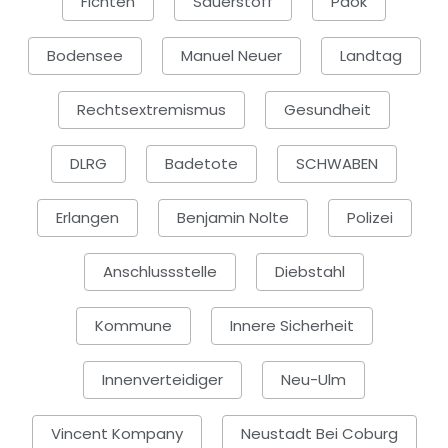
Fichten
Sauerstoff
Paok
Bodensee
Manuel Neuer
Landtag
Rechtsextremismus
Gesundheit
DLRG
Badetote
SCHWABEN
Erlangen
Benjamin Nolte
Polizei
Anschlussstelle
Diebstahl
Kommune
Innere Sicherheit
Innenverteidiger
Neu-Ulm
Vincent Kompany
Neustadt Bei Coburg