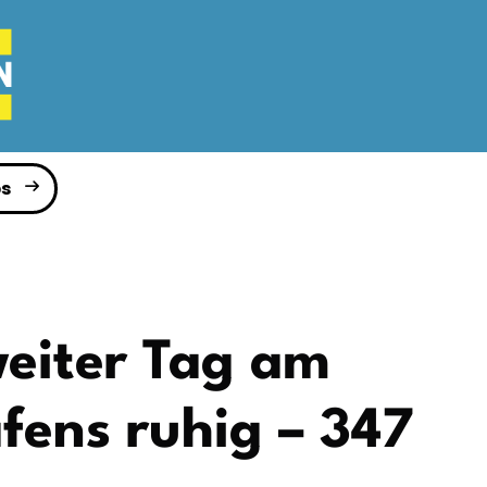
s
weiter Tag am
fens ruhig – 347