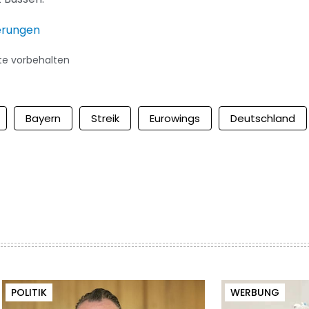
erungen
te vorbehalten
Bayern
Streik
Eurowings
Deutschland
POLITIK
WERBUNG