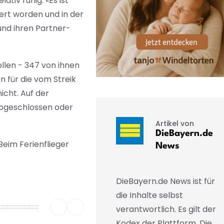
tiv ruhig. «Es ist
iert worden und in der
und ihren Partner-
llen - 347 von ihnen
n für die vom Streik
icht. Auf der
abgeschlossen oder
Artikel von
DieBayern.de
Beim Ferienflieger
News
DieBayern.de News ist für
die Inhalte selbst
verantwortlich. Es gilt der
Kodex der Plattform. Die