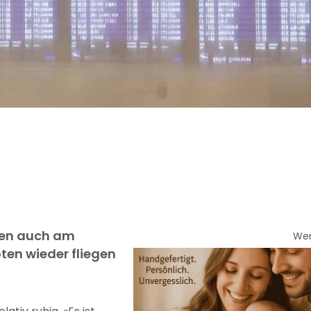
ben auch am
We
ten wieder fliegen