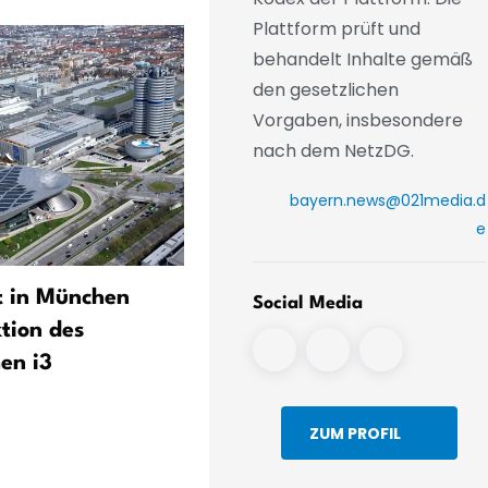
Plattform prüft und
behandelt Inhalte gemäß
den gesetzlichen
Vorgaben, insbesondere
nach dem NetzDG.
bayern.news@021media.d
e
 in München
Siemens steigert Gewinn 
Social Media
tion des
hebt Jahresprognose an –
hen i3
Auftragseingang auf
Rekordhoch
ZUM PROFIL