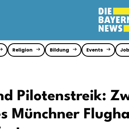
Religion
Bildung
Events
Job
nd Pilotenstreik: Z
es Münchner Flugha