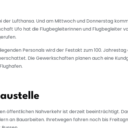
e bei der Lufthansa. Und am Mittwoch und Donnerstag kom
haft Ufo hat die Flugbegleiterinnen und Flugbegleiter v
gerufen.
 fliegenden Personals wird der Festakt zum 100. Jahresta
berschattet. Die Gewerkschaften planen auch eine Kund
Flughafen.
austelle
n öffentlichen Nahverkehr ist derzeit beeinträchtigt. Das
dern an Bauarbeiten. Ihretwegen fahren noch bis Freita
 Bussen.