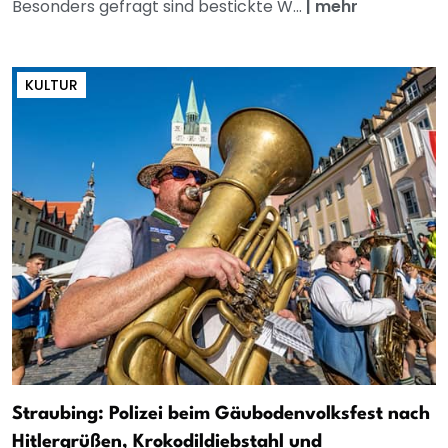
Besonders gefragt sind bestickte W...
|
mehr
KULTUR
Straubing: Polizei beim Gäubodenvolksfest nach
Hitlergrüßen, Krokodildiebstahl und