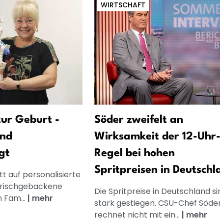
WIRTSCHAFT
ur Geburt -
Söder zweifelt an
und
Wirksamkeit der 12-Uhr
gt
Regel bei hohen
Spritpreisen in Deutschl
t auf personalisierte
frischgebackene
Die Spritpreise in Deutschland si
n Fam...
|
mehr
stark gestiegen. CSU-Chef Söde
rechnet nicht mit ein...
|
mehr