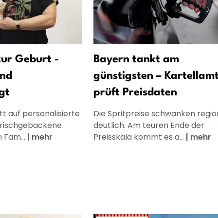
ur Geburt -
Bayern tankt am
und
günstigsten – Kartellam
gt
prüft Preisdaten
t auf personalisierte
Die Spritpreise schwanken regio
frischgebackene
deutlich. Am teuren Ende der
n Fam...
|
mehr
Preisskala kommt es a...
|
mehr