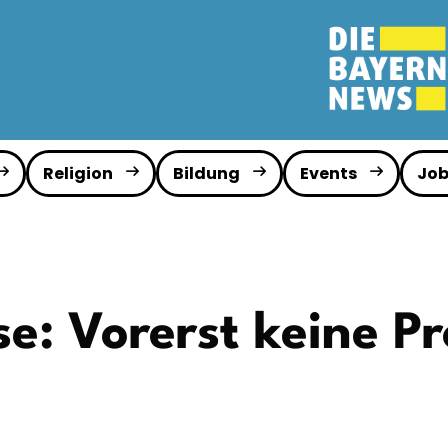
Religion
Bildung
Events
Job
se: Vorerst keine P