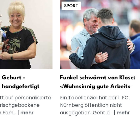
SPORT
 Geburt -
Funkel schwärmt von Klose:
d handgefertigt
«Wahnsinnig gute Arbeit»
t auf personalisierte
Ein Tabellenziel hat der 1. FC
frischgebackene
Nürnberg öffentlich nicht
n Fam...
|
mehr
ausgegeben. Geht e...
|
mehr