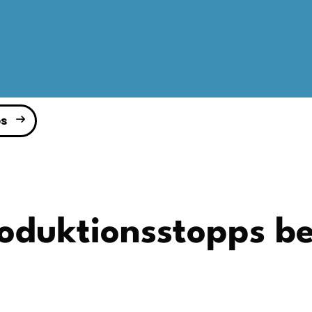
s
roduktionsstopps be