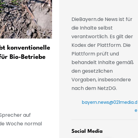
DieBayern.de News ist für
die Inhalte selbst
verantwortlich. Es gilt der
Kodex der Plattform. Die
bt konventionelle
Freistaat lockert finanziell
Plattform prüft und
für Bio-Betriebe
Zügel für angeschlagene
behandelt Inhalte gemäß
Bauern
den gesetzlichen
Vorgaben, insbesondere
nach dem NetzDG.
bayern.news@021media.d
e
 Sprecher auf
nde Woche normal
Social Media