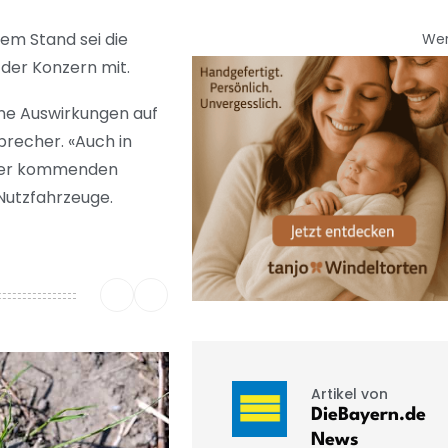
em Stand sei die
We
der Konzern mit.
ine Auswirkungen auf
precher. «Auch in
 der kommenden
Nutzfahrzeuge.
Artikel von
DieBayern.de
News