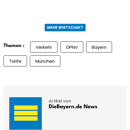
MEHR WIRTSCHAFT
Themen :
Verkehr
ÖPNV
Bayern
Tarife
München
Artikel von
DieBayern.de News