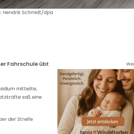
to: Hendrik Schmidt/dpa
ner Fahrschule übt
We
sidium mitteilte,
atzkräfte saß eine
er der Streife