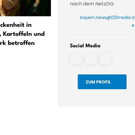
nach dem NetzDG.
bayern.news@021media.d
ckenheit in
Woolworth ruft vier
e
, Kartoffeln und
Spielzeugprodukte wegen
rk betroffen
möglicher
Social Media
Asbestverunreinigung
bundesweit zurück
ZUM PROFIL