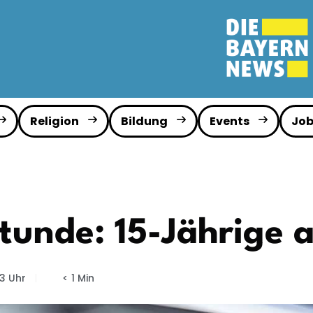
Religion
Bildung
Events
Job
stunde: 15-Jährige 
33 Uhr
< 1 Min