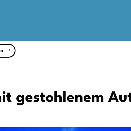
s
mit gestohlenem Au