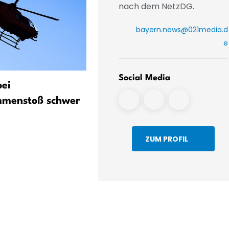
nach dem NetzDG.
bayern.news@021media.d
e
Social Media
bei
Autofahrer rast der Polize
mmenstoß schwer
davon - bis an einen Baum
ZUM PROFIL