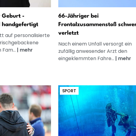
 Geburt -
66-Jähriger bei
d handgefertigt
Frontalzusammenstoß schwe
verletzt
t auf personalisierte
frischgebackene
Nach einem Unfall versorgt ein
n Fam...
|
mehr
zufällig anwesender Arzt den
eingeklemmten Fahre...
|
mehr
SPORT