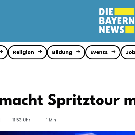
Religion
Bildung
Events
Job
 macht Spritztour 
11:53 Uhr
1 Min