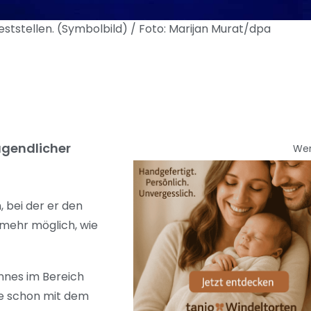
eststellen. (Symbolbild) / Foto: Marijan Murat/dpa
ugendlicher
We
 bei der er den
 mehr möglich, wie
nnes im Bereich
ge schon mit dem