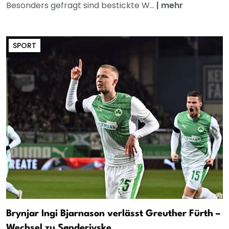
Besonders gefragt sind bestickte W...
|
mehr
SPORT
Brynjar Ingi Bjarnason verlässt Greuther Fürth –
Wechsel zu Sønderjyske