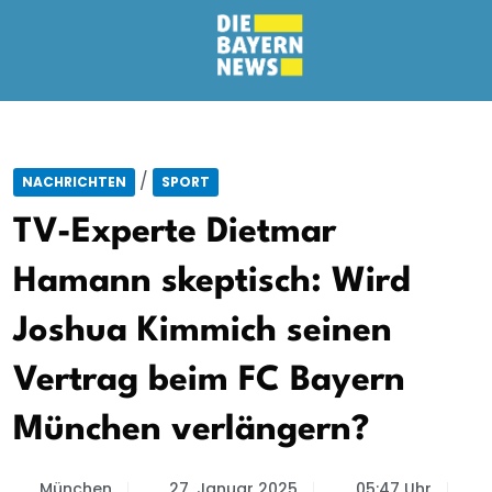
/
NACHRICHTEN
SPORT
TV-Experte Dietmar
Hamann skeptisch: Wird
Joshua Kimmich seinen
Vertrag beim FC Bayern
München verlängern?
München
27. Januar 2025
05:47 Uhr