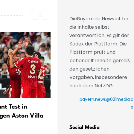
DieBayern.de News ist für
die Inhalte selbst
verantwortlich. Es gilt der
Kodex der Plattform. Die
Plattform prüft und
behandelt Inhalte gemäß
den gesetzlichen
Vorgaben, insbesondere
nach dem NetzDG.
bayern.news@021media.d
nt Test in
Klose fordert
e
en Aston Villa
Konkurrenzkampf beim 1. 
Nürnberg zum Auftakt ge
Social Media
Dresden