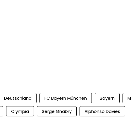
Deutschland
FC Bayern München
Bayern
M
Olympia
Serge Gnabry
Alphonso Davies