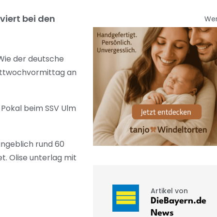
iert bei den
We
Wie der deutsche
Mittwochvormittag an
B-Pokal beim SSV Ulm
angeblich rund 60
. Olise unterlag mit
Artikel von
DieBayern.de
News