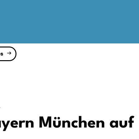
s
t
ayern München auf