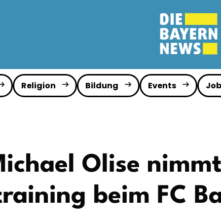
Religion
Bildung
Events
Job
ichael Olise nimm
raining beim FC B