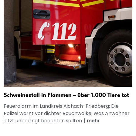
Schweinestall in Flammen – über 1.000 Tiere tot
Feueralarm im Landkreis Aichach-Friedberg: Die
Polizei warnt vor dichter Rauchwolke. Was Anwohner
jetzt unbedingt beachten sollten.
|
mehr